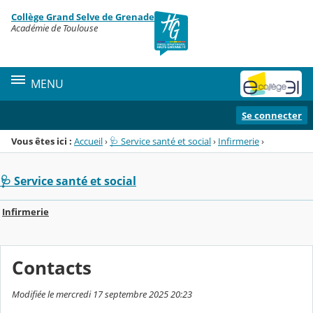
Panneau de gestion des cookies
Collège Grand Selve de Grenade
Menu de la rubrique
Contenu
Académie de Toulouse
MENU
Se connecter
Vous êtes ici :
Accueil
›
🩺 Service santé et social
›
Infirmerie
›
🩺 Service santé et social
Infirmerie
Contacts
Modifiée le mercredi 17 septembre 2025 20:23