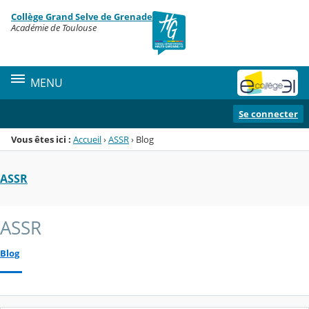
Panneau de gestion des cookies
Collège Grand Selve de Grenade
Menu de la rubrique
Contenu
Académie de Toulouse
MENU
Se connecter
Vous êtes ici :
Accueil
›
ASSR
›
Blog
ASSR
ASSR
Blog