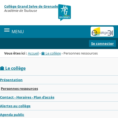
Panneau de gestion des cookies
Collège Grand Selve de Grenade
Menu de la rubrique
Contenu
Académie de Toulouse
MENU
Se connecter
Vous êtes ici :
Accueil
›
🏫 Le collège
›
Personnes ressources
🏫 Le collège
Présentation
Personnes ressources
Contact - Horaires - Plan d'accès
Alertes au collège
Agenda public