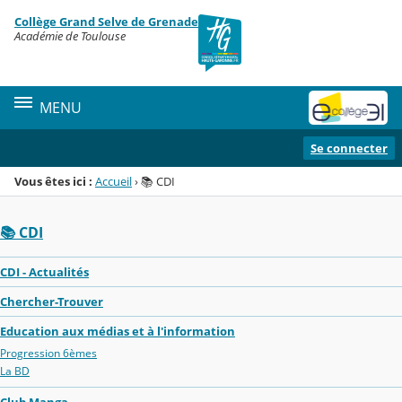
Panneau de gestion des cookies
Collège Grand Selve de Grenade
Menu de la rubrique
Contenu
Académie de Toulouse
MENU
Se connecter
Vous êtes ici :
Accueil
›
📚 CDI
📚 CDI
CDI - Actualités
Chercher-Trouver
Education aux médias et à l'information
Progression 6èmes
La BD