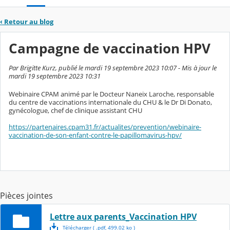
‹
Retour au blog
Campagne de vaccination HPV
Par Brigitte Kurz, publié le mardi 19 septembre 2023 10:07 - Mis à jour le
mardi 19 septembre 2023 10:31
Webinaire CPAM animé par le Docteur Naneix Laroche, responsable
du centre de vaccinations internationale du CHU & le Dr Di Donato,
gynécologue, chef de clinique assistant CHU
https://partenaires.cpam31.fr/actualites/prevention/webinaire-
vaccination-de-son-enfant-contre-le-papillomavirus-hpv/
Pièces jointes
Lettre aux parents_Vaccination HPV
Télécharger
( .
pdf
,
499.02
ko
)