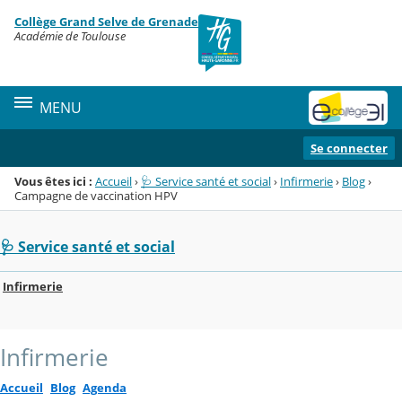
Panneau de gestion des cookies
Collège Grand Selve de Grenade
Menu de la rubrique
Contenu
Académie de Toulouse
MENU
Se connecter
Vous êtes ici :
Accueil
›
🩺 Service santé et social
›
Infirmerie
›
Blog
›
Campagne de vaccination HPV
🩺 Service santé et social
Infirmerie
Infirmerie
Accueil
Blog
Agenda