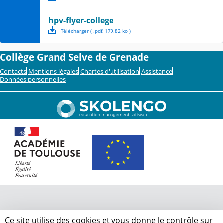
hpv-flyer-college
Télécharger
( .
pdf
,
179.82
ko
)
Collège Grand Selve de Grenade
Contacts
Mentions légales
Chartes d'utilisation
Assistance
Données personnelles
Ce site utilise des cookies et vous donne le contrôle sur