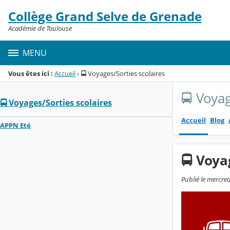
Panneau de gestion des cookies
Collège Grand Selve de Grenade
Menu de la rubrique
Contenu
Académie de Toulouse
MENU
Vous êtes ici :
Accueil
›
🚍 Voyages/Sorties scolaires
🚍 Voyag
🚍 Voyages/Sorties scolaires
Accueil
Blog
APPN Eté
🚍 Voya
Publié le mercred